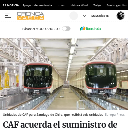
ES NOTICIA:
Apoyo independencia
Irizar
Haizea Wind
Talgo
Precio gasolina
Pásate al MODO AHORRO
Unidades de CAF para Santiago de Chile, que recibirá seis unidades
Europa Press
CAF acuerda el suministro de