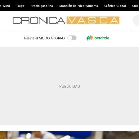
a Wind
Talgo
Precio gasolina
Mansión de Nico Williams
Crónica Global
Cul
Pásate al MODO AHORRO