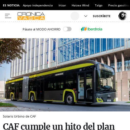
ES NOTICIA:
Apoyo independencia
Irizar
Haizea Wind
Talgo
Precio gasolina
Pásate al MODO AHORRO
Solaris Urbino de CAF
CAF cumple un hito del plan