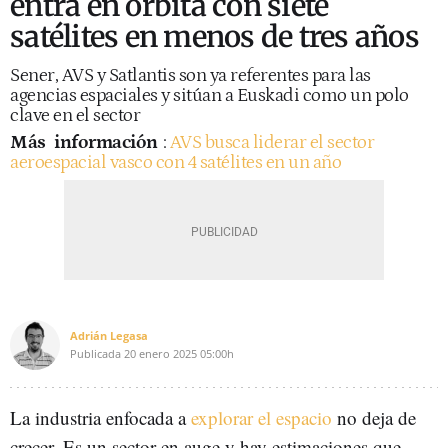
entra en órbita con siete
satélites en menos de tres años
Sener, AVS y Satlantis son ya referentes para las
agencias espaciales y sitúan a Euskadi como un polo
clave en el sector
Más
información
:
AVS busca liderar el sector
aeroespacial vasco con 4 satélites en un año
Adrián Legasa
Publicada
20 enero 2025
05:00h
La industria enfocada a
explorar el espacio
no deja de
crecer. Es un sector en auge y hay estimaciones que