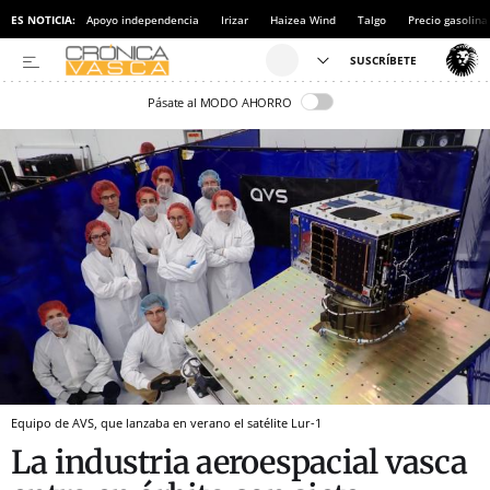
ES NOTICIA:
Apoyo independencia
Irizar
Haizea Wind
Talgo
Precio gasolina
Pásate al MODO AHORRO
Equipo de AVS, que lanzaba en verano el satélite Lur-1
La industria aeroespacial vasca