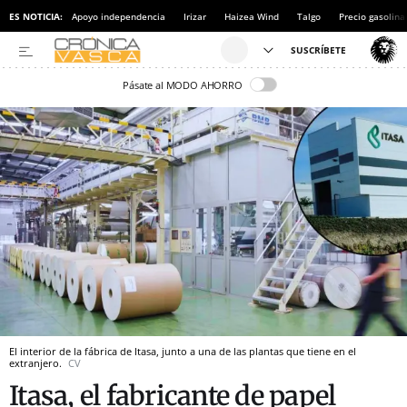
ES NOTICIA:
Apoyo independencia
Irizar
Haizea Wind
Talgo
Precio gasolina
Pásate al MODO AHORRO
El interior de la fábrica de Itasa, junto a una de las plantas que tiene en el
extranjero.
CV
Itasa, el fabricante de papel