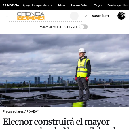
ES NOTICIA:
Apoyo independencia
Irizar
Haizea Wind
Talgo
Precio gasolina
Pásate al MODO AHORRO
Placas solares / PIXABAY
Elecnor construirá el mayor