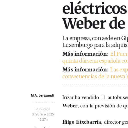
eléctricos
Weber de
La empresa, con sede en Gi
Luxemburgo para la adquis
Más información:
El Puer
quinta dársena española c
Más información:
Las exp
consecuencias de la nueva '
M.A. Lertxundi
Irizar ha vendido 11 autobus
Weber
, con la previsión de qu
Publicada
3 febrero 2025
12:27h
Iñigo Etxebarría
, director g