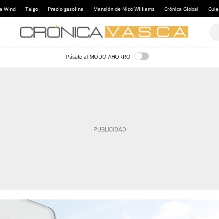
a Wind
Talgo
Precio gasolina
Mansión de Nico Williams
Crónica Global
Cul
Pásate al MODO AHORRO