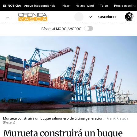
ES NOTICIA:
Apoyo independencia
Irizar
Haizea Wind
Talgo
Precio gasolina
Pásate al MODO AHORRO
Murueta construirá un buque salmonero de última generación.
Frank Rietsch
(Pexels)
Murueta construirá un buque