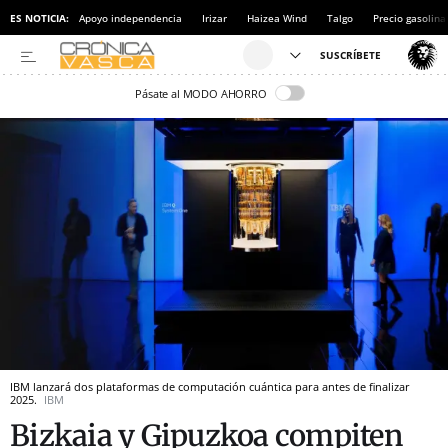
ES NOTICIA:
Apoyo independencia
Irizar
Haizea Wind
Talgo
Precio gasolina
Pásate al MODO AHORRO
IBM lanzará dos plataformas de computación cuántica para antes de finalizar
2025.
IBM
Bizkaia y Gipuzkoa compiten