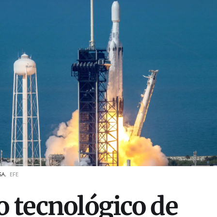
SA.
EFE
o tecnológico de