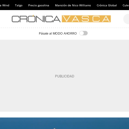
a Wind
Talgo
Precio gasolina
Mansión de Nico Williams
Crónica Global
Cul
Pásate al MODO AHORRO