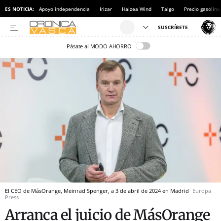
ES NOTICIA:
Apoyo independencia
Irizar
Haizea Wind
Talgo
Precio gasolina
Pásate al MODO AHORRO
El CEO de MásOrange, Meinrad Spenger, a 3 de abril de 2024 en Madrid
Europa
Press
Arranca el juicio de MásOrange