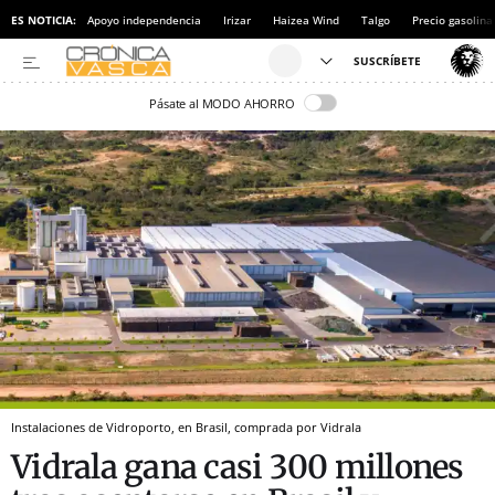
ES NOTICIA:
Apoyo independencia
Irizar
Haizea Wind
Talgo
Precio gasolina
Pásate al MODO AHORRO
Instalaciones de Vidroporto, en Brasil, comprada por Vidrala
Vidrala gana casi 300 millones