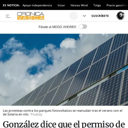
ES NOTICIA:
Apoyo independencia
Irizar
Haizea Wind
Talgo
Precio gasolina
Pásate al MODO AHORRO
Las protestas contra los parques fotovoltaicos se reanudan tras el verano con el
de Solaria en vilo
Pixabay
González dice que el permiso de