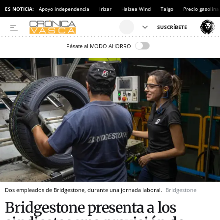
ES NOTICIA:
Apoyo independencia
Irizar
Haizea Wind
Talgo
Precio gasolina
Pásate al MODO AHORRO
Dos empleados de Bridgestone, durante una jornada laboral.
Bridgestone
Bridgestone presenta a los