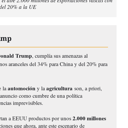
 el aire 2.000 millones de exportaciones vascas con
 del 20% a la UE
ump
onald
Trump
, cumplía sus amenazas al
nos aranceles del 34% para China y del 20% para
automoción
agricultura
e la
y la
son, a priori,
e anuncio como cumbre de una política
ncias imprevisibles.
2.000 millones
ortan a EEUU productos por unos
iones que ahora, ante este escenario de