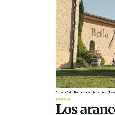
Bodega Bello Berganzo, en Samaniego (Álav
EMPRESAS
Los aranc