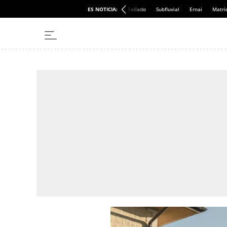
ES NOTICIA:
Tellado
Subfluvial
Ernai
Matri