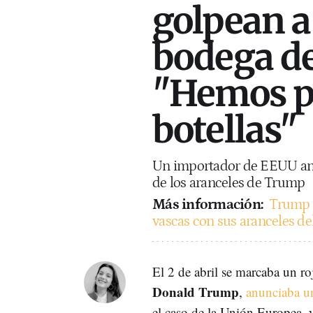
golpean 
bodega de
"Hemos p
botellas"
Un importador de EEUU anul
de los aranceles de Trump
Más información:
Trump d
vascas con sus aranceles de
El 2 de abril se marcaba un ro
Donald Trump
,
anunciaba un
el caso de la Unión Europea, 