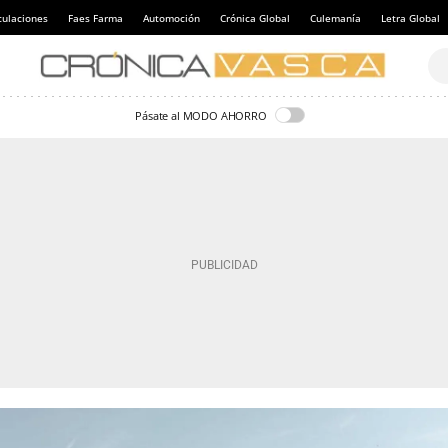
culaciones
Faes Farma
Automoción
Crónica Global
Culemanía
Letra Global
Pásate al MODO AHORRO