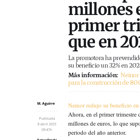
millones 
primer tri
que en 20
La promotora ha prevendido
su beneficio un 32% en 202
Más información:
Neinor
para la construcción de 80
M. Aguirre
Neinor redujo su beneficio en
Ahora, en el primer trimestre
Publicada
millones de euros, lo que su
8 abril 2025
09:47h
periodo del año anterior.
Actualizada