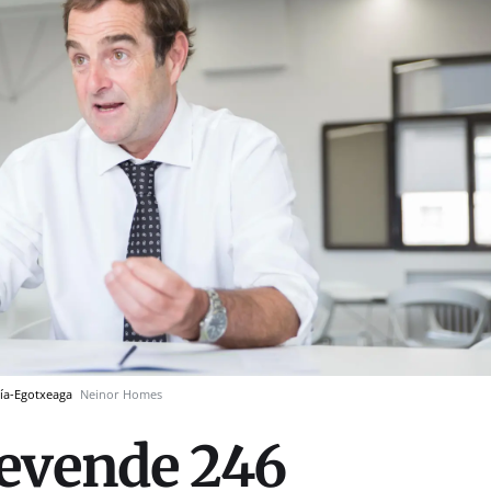
cía-Egotxeaga
Neinor Homes
revende 246