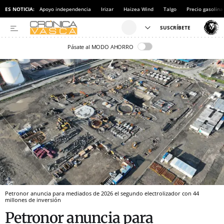
ES NOTICIA:
Apoyo independencia
Irizar
Haizea Wind
Talgo
Precio gasolina
Pásate al MODO AHORRO
Petronor anuncia para mediados de 2026 el segundo electrolizador con 44
millones de inversión
Petronor anuncia para