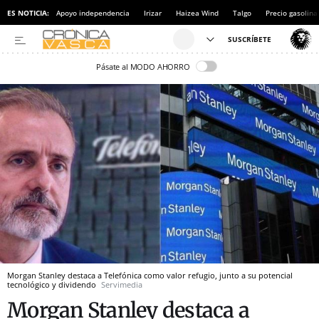
ES NOTICIA:
Apoyo independencia
Irizar
Haizea Wind
Talgo
Precio gasolina
Pásate al MODO AHORRO
Morgan Stanley destaca a Telefónica como valor refugio, junto a su potencial
tecnológico y dividendo
Servimedia
Morgan Stanley destaca a