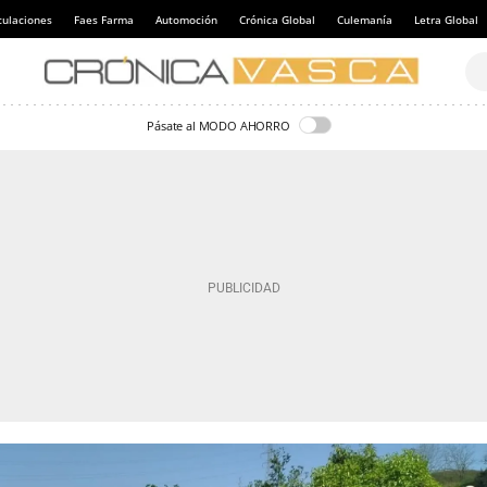
culaciones
Faes Farma
Automoción
Crónica Global
Culemanía
Letra Global
Pásate al MODO AHORRO