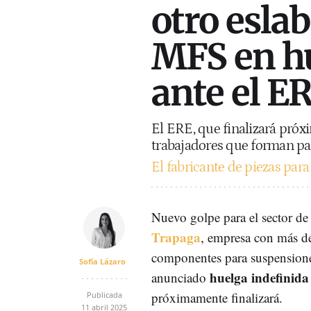
otro eslab
MFS en hu
ante el E
El ERE, que finalizará próx
trabajadores que forman pa
El fabricante de piezas par
Nuevo golpe para el sector de
Trapaga
, empresa con más de
componentes para suspensione
Sofía Lázaro
huelga indefinida
anunciado
próximamente finalizará.
Publicada
11 abril 2025