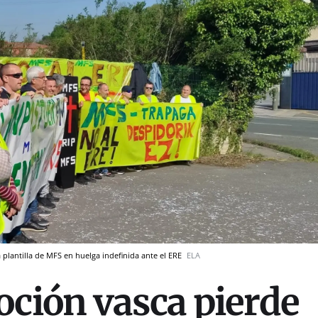
 plantilla de MFS en huelga indefinida ante el ERE
ELA
ción vasca pierde