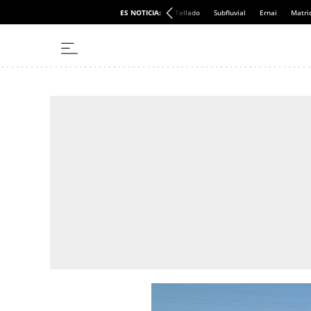
ES NOTICIA:
Tellado
Subfluvial
Ernai
Matri