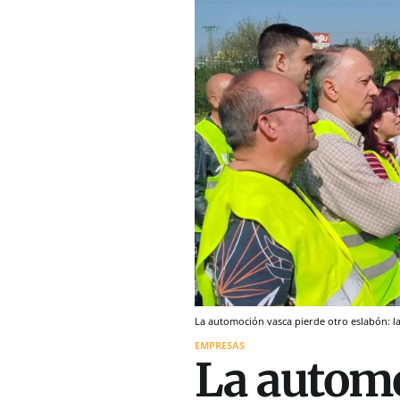
La automoción vasca pierde otro eslabón: la
EMPRESAS
La automo