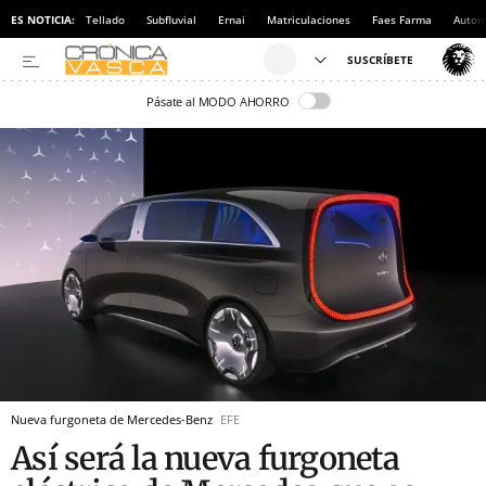
ES NOTICIA:
Tellado
Subfluvial
Ernai
Matriculaciones
Faes Farma
Autom
Pásate al MODO AHORRO
Nueva furgoneta de Mercedes-Benz
EFE
Así será la nueva furgoneta