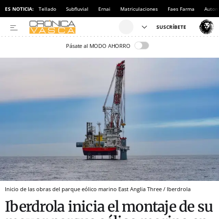
ES NOTICIA:
Tellado
Subfluvial
Ernai
Matriculaciones
Faes Farma
Autom
Pásate al MODO AHORRO
Inicio de las obras del parque eólico marino East Anglia Three / Iberdrola
Iberdrola inicia el montaje de su