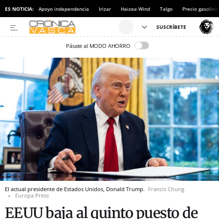
ES NOTICIA:
Apoyo independencia
Irizar
Haizea Wind
Talgo
Precio gasolina
Pásate al MODO AHORRO
El actual presidente de Estados Unidos, Donald Trump.
Francis Chung
Europa Press
EEUU baja al quinto puesto de