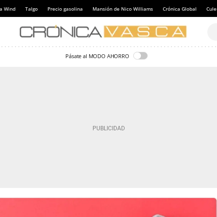
a Wind
Talgo
Precio gasolina
Mansión de Nico Williams
Crónica Global
Cul
Pásate al MODO AHORRO