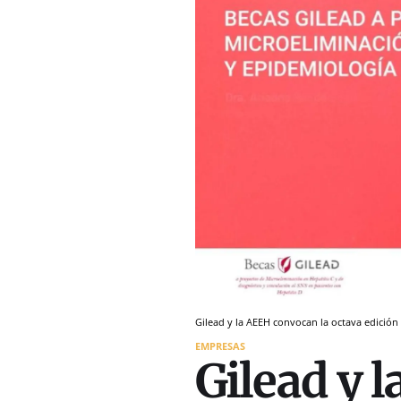
Gilead y la AEEH convocan la octava edición
EMPRESAS
Gilead y 