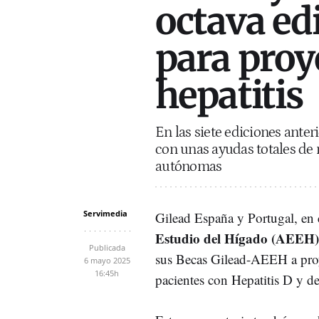
octava ed
para proy
hepatitis
En las siete ediciones anter
con unas ayudas totales de
autónomas
Servimedia
Gilead España y Portugal, en
Estudio del Hígado (AEEH)
Publicada
sus Becas Gilead-AEEH a proy
6 mayo 2025
16:45h
pacientes con Hepatitis D y d