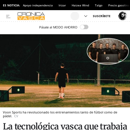
ES NOTICIA:
Apoyo independencia
Irizar
Haizea Wind
Talgo
Precio gasolina
Pásate al MODO AHORRO
Voon Sports ha revolucionado los entrenamientos tanto de fútbol como de
pádel.
CV
La tecnológica vasca que trabaja