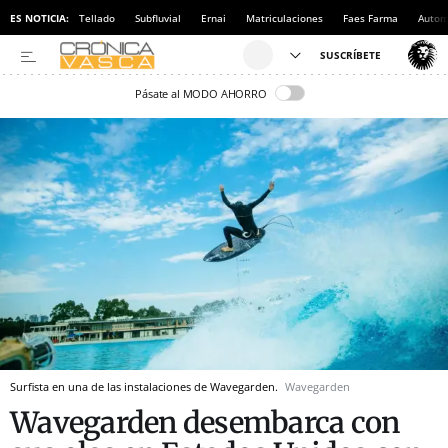
ES NOTICIA:
Tellado
Subfluvial
Ernai
Matriculaciones
Faes Farma
Autom
Pásate al MODO AHORRO
Surfista en una de las instalaciones de Wavegarden.
Wavegarden
Wavegarden desembarca con