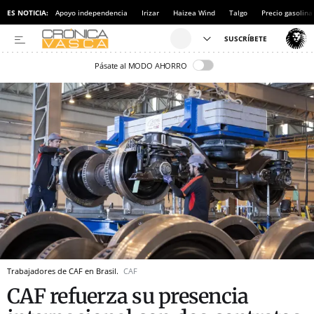
ES NOTICIA:
Apoyo independencia
Irizar
Haizea Wind
Talgo
Precio gasolina
Pásate al MODO AHORRO
Trabajadores de CAF en Brasil.
CAF
CAF refuerza su presencia