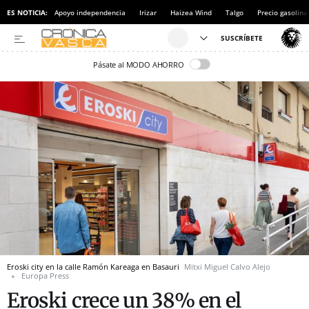
ES NOTICIA:
Apoyo independencia
Irizar
Haizea Wind
Talgo
Precio gasolina
Pásate al MODO AHORRO
Eroski city en la calle Ramón Kareaga en Basauri
Mitxi Miguel Calvo Alejo
Europa Press
Eroski crece un 38% en el