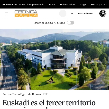
ES NOTICIA:
Apoyo independencia
Irizar
Haizea Wind
Talgo
Precio gasolina
Pásate al MODO AHORRO
Parque Tecnológico de Bizkaia.
EFE
Euskadi es el tercer territorio