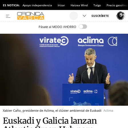
ES NOTICIA:
Apoyo independencia
Irizar
Haizea Wind
Talgo
Precio gasolina
Pásate al MODO AHORRO
Xabier Caño, presidente de Aclima, el clúster ambiental de Euskadi
Aclima
Euskadi y Galicia lanzan