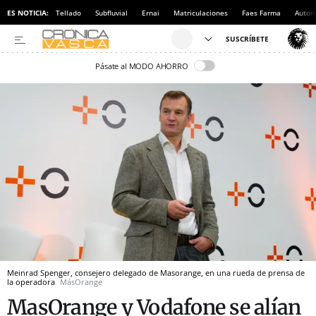
ES NOTICIA:
Tellado
Subfluvial
Ernai
Matriculaciones
Faes Farma
Autom
Pásate al MODO AHORRO
Meinrad Spenger, consejero delegado de Masorange, en una rueda de prensa de
la operadora
MásOrange
MasOrange y Vodafone se alían