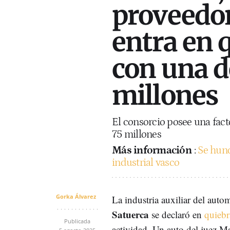
proveedor
entra en 
con una d
millones
El consorcio posee una fact
75 millones
Más información
:
Se hund
industrial vasco
Gorka Álvarez
La industria auxiliar del aut
Satuerca
se declaró en
quiebr
Publicada
actividad. Un auto del juez M