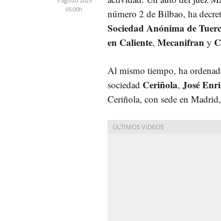
5 agosto 2025
05:00h
número 2 de Bilbao, ha decret
Sociedad Anónima de Tuerc
en Caliente
Mecanifran
C
,
y
Al mismo tiempo, ha ordenado e
Ceriñola
José Enr
sociedad
,
Ceriñola, con sede en Madrid,