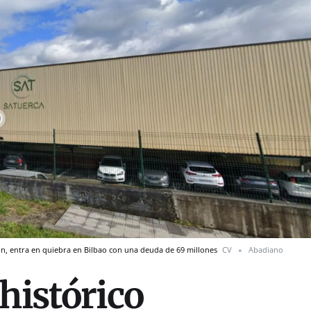
n, entra en quiebra en Bilbao con una deuda de 69 millones
CV
Abadiano
histórico