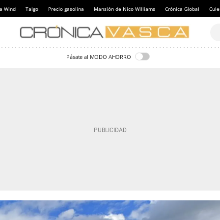
a Wind
Talgo
Precio gasolina
Mansión de Nico Williams
Crónica Global
Cul
Pásate al MODO AHORRO