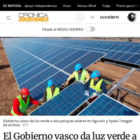
ES NOTICIA:
Apoyo independencia
Irizar
Haizea Wind
Talgo
Precio gasolina
Pásate al MODO AHORRO
Gobierno vasco da luz verde a dos parques solares en Agurain y Ayala / Imagen
de archivo
EFE
El Gobierno vasco da luz verde a