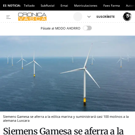
ES NOTICIA:
Tellado
Subfluvial
Ernai
Matriculaciones
Faes Farma
Autom
Pásate al MODO AHORRO
Siemens Gamesa se aferra a la eólica marina y suministrará casi 100 molinos a la
alemana Luxcara
Siemens Gamesa se aferra a la