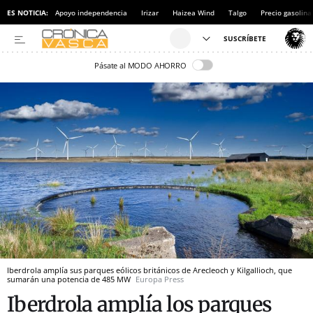
ES NOTICIA:
Apoyo independencia
Irizar
Haizea Wind
Talgo
Precio gasolina
Pásate al MODO AHORRO
Iberdrola amplía sus parques eólicos británicos de Arecleoch y Kilgallioch, que
sumarán una potencia de 485 MW
Europa Press
Iberdrola amplía los parques