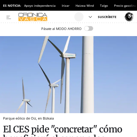
ES NOTICIA:
Apoyo independencia
Irizar
Haizea Wind
Talgo
Precio gasolina
Pásate al MODO AHORRO
Parque eólico de Oiz, en Bizkaia
El CES pide "concretar" cómo