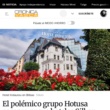
ES NOTICIA:
Apoyo independencia
Irizar
Haizea Wind
Talgo
Precio gasolina
Pásate al MODO AHORRO
Hotel Indautxu en Bilbao
Silken
El polémico grupo Hotusa