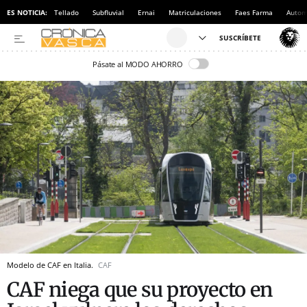
ES NOTICIA:
Tellado
Subfluvial
Ernai
Matriculaciones
Faes Farma
Autom
Pásate al MODO AHORRO
Modelo de CAF en Italia.
CAF
CAF niega que su proyecto en