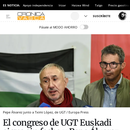
ES NOTICIA:
Apoyo independencia
Irizar
Haizea Wind
Talgo
Precio gasolina
Pásate al MODO AHORRO
Pepe Álvarez junto a Tximi López, de UGT / Europa Press
El congreso de UGT Euskadi