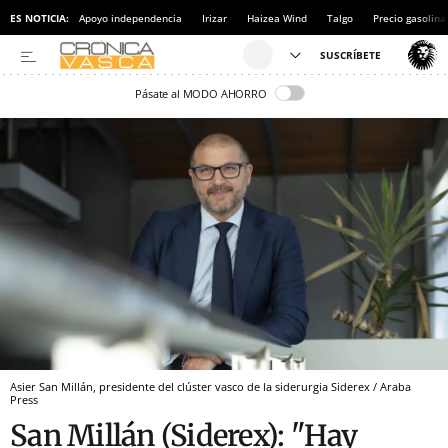
ES NOTICIA:
Apoyo independencia
Irizar
Haizea Wind
Talgo
Precio gasolina
Pásate al MODO AHORRO
Asier San Millán, presidente del clúster vasco de la siderurgia Siderex / Araba
Press
San Millán (Siderex): "Hay