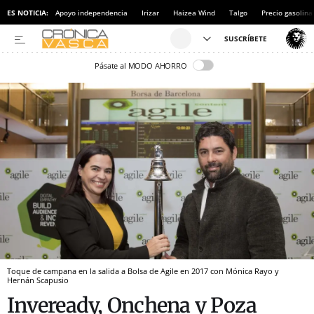
ES NOTICIA:
Apoyo independencia
Irizar
Haizea Wind
Talgo
Precio gasolina
Pásate al MODO AHORRO
Toque de campana en la salida a Bolsa de Agile en 2017 con Mónica Rayo y
Hernán Scapusio
Inveready, Onchena y Poza