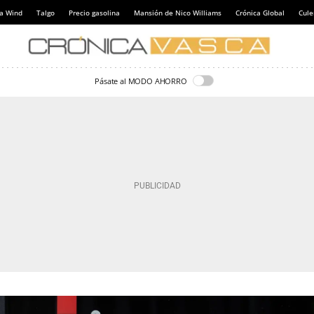
a Wind
Talgo
Precio gasolina
Mansión de Nico Williams
Crónica Global
Cul
Pásate al MODO AHORRO