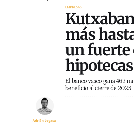
EMPRESAS
Kutxaban
más hasta
un fuerte
hipotecas
El banco vasco gana 462 mi
beneficio al cierre de 2025
Adrián Legasa