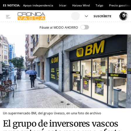
ES NOTICIA:
Apoyo independencia
Irizar
Haizea Wind
Talgo
Precio gasolina
Pásate al MODO AHORRO
Un supermercado BM, del grupo Uvesco, en una foto de archivo
El grupo de inversores vascos