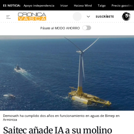
ES NOTICIA:
Apoyo independencia
Irizar
Haizea Wind
Talgo
Precio gasolina
Pásate al MODO AHORRO
Demosath ha cumplido dos años en funcionamiento en aguas de Bimep en
Armintza
Saitec añade IA a su molino