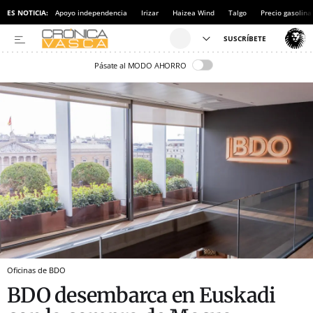
ES NOTICIA:
Apoyo independencia
Irizar
Haizea Wind
Talgo
Precio gasolina
Pásate al MODO AHORRO
Oficinas de BDO
BDO desembarca en Euskadi