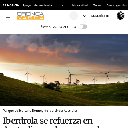
ES NOTICIA:
Apoyo independencia
Irizar
Haizea Wind
Talgo
Precio gasolina
Pásate al MODO AHORRO
Parque eólico Lake Bonney de Iberdrola Australia
Iberdrola se refuerza en