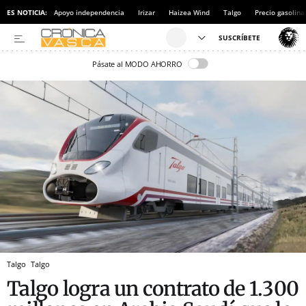
ES NOTICIA:
Apoyo independencia
Irizar
Haizea Wind
Talgo
Precio gasolina
Pásate al MODO AHORRO
Talgo
Talgo
Talgo logra un contrato de 1.300