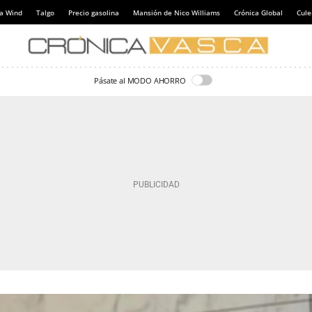
a Wind
Talgo
Precio gasolina
Mansión de Nico Williams
Crónica Global
Cul
Pásate al MODO AHORRO