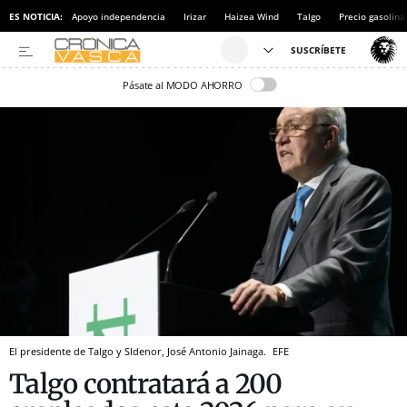
ES NOTICIA:
Apoyo independencia
Irizar
Haizea Wind
Talgo
Precio gasolina
Pásate al MODO AHORRO
El presidente de Talgo y SIdenor, José Antonio Jainaga.
EFE
Talgo contratará a 200