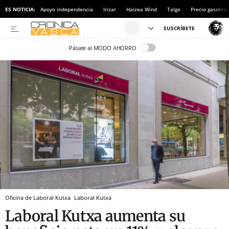
ES NOTICIA:
Apoyo independencia
Irizar
Haizea Wind
Talgo
Precio gasolina
Pásate al MODO AHORRO
Oficina de Laboral Kutxa
Laboral Kutxa
Laboral Kutxa aumenta su