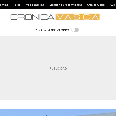
a Wind
Talgo
Precio gasolina
Mansión de Nico Williams
Crónica Global
Cul
Pásate al MODO AHORRO