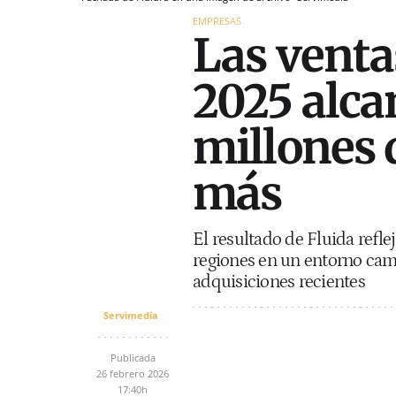
EMPRESAS
Las venta
2025 alca
millones 
más
El resultado de Fluida refl
regiones en un entorno camb
adquisiciones recientes
Servimedia
Publicada
26 febrero 2026
17:40h